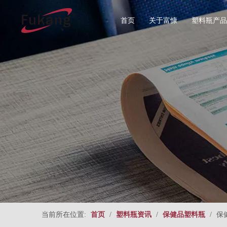
首页
关于富慷
塑料瓶产品
所有分类
食品塑料
圆形系列
直圆形系
当前所在位置:
首页
/
塑料瓶资讯
/
保健品塑料瓶
/
保
方形系列