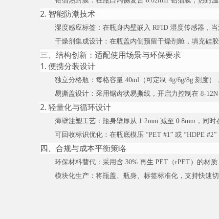
铝箔热封膜
：在瓶口内侧复合 0.02mm 铝箔膜，热封温度
2. 智能防潮技术
湿度感应标签
：在瓶身内壁嵌入 RFID 湿度传感器，
干燥剂集成设计
：在瓶盖内侧预留干燥剂舱，填充硅胶颗粒
三、结构创新：适配使用场景与环保要求
1. 便携分装设计
独立分格瓶
：每格容量 40ml（可定制 4g/6g/8
易撕盖设计
：采用锯齿状易撕线，开启力控制在 8-12
2. 轻量化与循环设计
薄壁注塑工艺
：瓶身壁厚从 1.2mm 减至 0.8mm，
可回收标识优化
：在瓶底模压 “PET #1” 或 “HD
四、合规与成本平衡策略
环保材料替代
：采用含 30% 再生 PET（rPET）的
模块化生产
：将瓶盖、瓶身、标签标准化，支持快速切换不