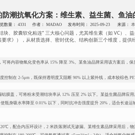
广口食品塑料瓶
PET其他形状塑料瓶
PE圆形系列保健品塑料瓶
的防潮抗氧化方案：维生素、益生菌、鱼油
PE直圆形系列保健品塑料瓶
览数量：
4331
作者： MADAO 发布时间： 2025-09-23 来源：
PE方形系列保健品塑料瓶
结块、胶囊软化粘连” 三大核心问题，尤其维生素（如 VC）
品过度包装要求》），从材质选择、密封优化、结构创新三个维度，提
PE其他形状塑料瓶
可将内容物氧化变色率从 15% 降至 3%。某鱼油品牌采用该方案后，保质
制在 2-5μm，既保持透明度又阻断 90% 以上紫外线，成本较棕色 PE
防漏铝膜盖，可将粉末受潮结块率从 12% 压至 2% 以下。某益生菌品牌应
粒，使瓶身吸水率降至 0.01% 以下，同时抗冲击强度提升 20%，适合长途运
~120℃，配合内压环设计，2 米跌落测试无渗漏。某维生素品牌采用后，物流破