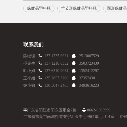
保健品塑料瓶
竹节形保健品塑料瓶
圆形保健品
联系我们

陈经理
137 1737 6621

2513087529

岑先生
137 1218 6352

3503723439

叶小姐
137 6310 9054

1352412297

王小姐
135 2857 3266

373574381

姚小姐
136 5047 2465

3493616223
广东省阳江市阳东区那金7路

0662-6505999

广东省东莞市南城街道寰宇汇金中心9栋1单元2101室 0769-8