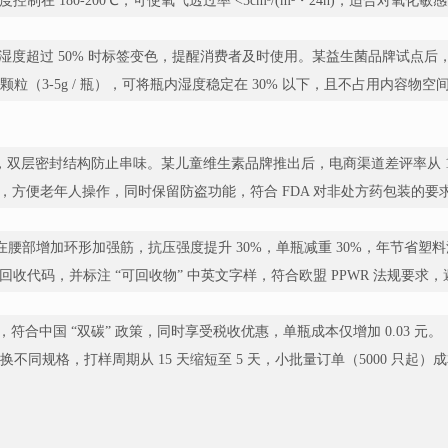
控制在 180-200℃，可使氧气透过率 <5cm³/(m²・24h)，适合对氧化
当湿度超过 50% 时标签变色，提醒消费者及时使用。某益生菌品牌试点后，
（3-5g / 瓶），可将瓶内湿度稳定在 30% 以下，且不占用内容物空
g 刻度），双层密封结构防止串味。某儿童维生素品牌推出后，电商渠道差评率从 
N，方便老年人操作，同时保留防盗功能，符合 FDA 对非处方药包装的要
同时在腰部增加环形加强筋，抗压强度提升 30%，单瓶减重 30%，年节省塑料消耗超
PE #2” 回收代码，并标注 “可回收物” 中英文字样，符合欧盟 PPWR 法规
材质，符合中国 “双碳” 政策，同时享受税收优惠，单瓶成本仅增加 0.03 元。
同规格，打样周期从 15 天缩短至 5 天，小批量订单（5000 只起）成