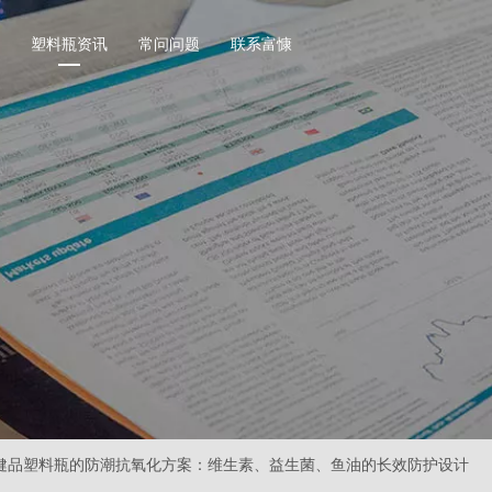
塑料瓶资讯
常问问题
联系富慷
坚果塑料瓶
调味
方形系列坚果塑料瓶
盐包
圆形系列坚果塑料瓶
研磨
异形系列坚果塑料瓶
圆形
其他形装坚果塑料瓶
直圆
方形
其他
瓶
保健品塑料瓶
其他
广口食品塑料瓶
PET圆形系列保健品塑料瓶
玩具
列广口食品塑料瓶
PET竹节瓶系列保健品塑料瓶
户外
健品塑料瓶的防潮抗氧化方案：维生素、益生菌、鱼油的长效防护设计
广口食品塑料瓶
PET方形系列保健品塑料瓶
数据