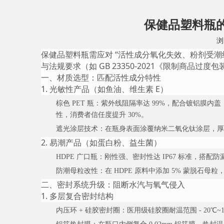
其他形状
保健品塑料瓶
浏
保健品塑料瓶需应对 “活性成分氧化失效、粉剂受潮
与法规要求（如 GB 23350-2021《限制商
一、材质选型：匹配活性成分特性
1. 光敏性产品（如鱼油、维生素 E）
棕色 PET 瓶
：紫外线阻隔率达 99%，配合镀铝膜内盖，
性，消费者信任度提升 30%。
遮光涂层技术
：在瓶身表面涂覆纳米二氧化钛涂层，厚度控
2. 易潮产品（如蛋白粉、益生菌）
HDPE 广口瓶
：刚性强、密封性达 IP67 标准，搭配
防潮母粒改性
：在 HDPE 原料中添加 5% 蒙脱石母
二、密封系统升级：阻断水汽与氧气侵入
1. 多层复合密封结构
内压环 + 硅胶密封圈
：医用级硅胶圈耐温范围 - 20℃