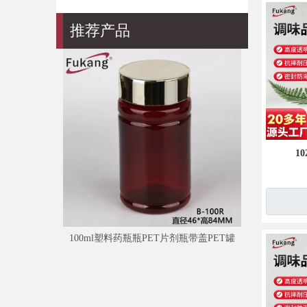
推荐产品
20
1
100ml塑料药瓶瓶PET片剂瓶带盖PET罐