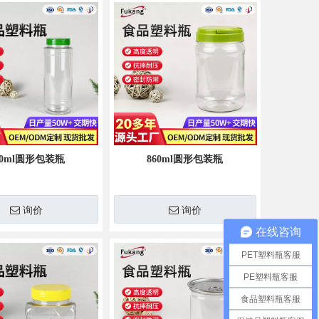
器
大容量2500ml方形透明塑料PET罐
PE斜方形
00ml圆形包装瓶
860ml圆形包装瓶
询价
询价
在线咨询
PET塑料瓶客服
PE塑料瓶客服
食品塑料瓶客服