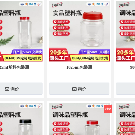
0毫升竹节保健品塑料瓶
150ml PET塑料药丸绿色瓶包装胶囊容
025ml塑料包装瓶
1025ml包装瓶
9
询价
询价