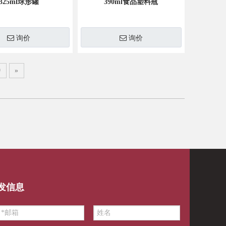
325ml球形罐
390ml食品塑料瓶
询价
询价
9
»
发信息