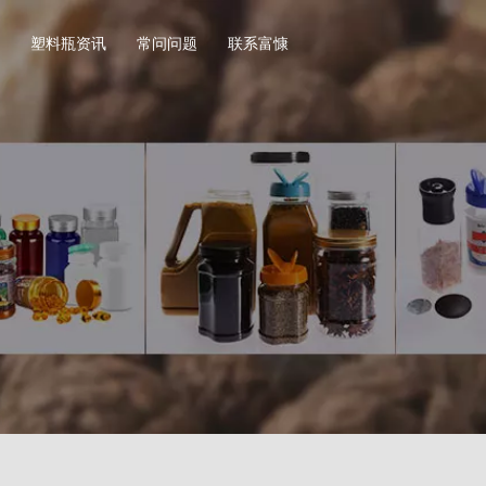
塑料瓶资讯
常问问题
联系富慷
坚果塑料瓶
调味
方形系列坚果塑料瓶
盐包
圆形系列坚果塑料瓶
研磨
异形系列坚果塑料瓶
圆形
其他形装坚果塑料瓶
直圆
方形
其他
瓶
保健品塑料瓶
其他
广口食品塑料瓶
PET圆形系列保健品塑料瓶
玩具
列广口食品塑料瓶
PET竹节瓶系列保健品塑料瓶
户外
广口食品塑料瓶
PET方形系列保健品塑料瓶
数据