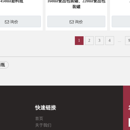
450ml塑料瓶
160ml食品包装罐、220ml食品包
装罐
询价
询价
1
2
3
4
...
料瓶
快速链接
首页
关于我们