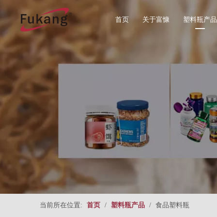
首页
关于富慷
塑料瓶产品
所有分类
食品塑料
圆形系列
直圆形系
当前所在位置:
首页
/
塑料瓶产品
/
食品塑料瓶
方形系列