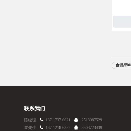
食品塑
联系我们

陈经理
137 1737 6621

2513087529

岑先生
137 1218 6352

3503723439