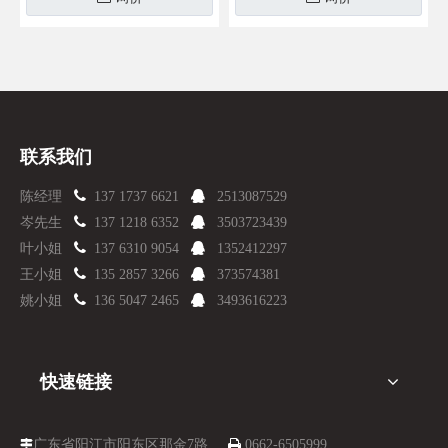
联系我们

陈经理
137 1737 6621

2513087529

岑先生
137 1218 6352

3503723439

叶小姐
137 6310 9054

1352412297

王小姐
135 2857 3266

373574381

姚小姐
136 5047 2465

3493616223
快速链接
广东省阳江市阳东区那金7路

0662-6505999
