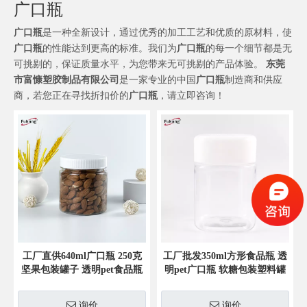
广口瓶
广口瓶
是一种全新设计，通过优秀的加工工艺和优质的原材料，使
广口瓶
的性能达到更高的标准。我们为
广口瓶
的每一个细节都是无
可挑剔的，保证质量水平，为您带来无可挑剔的产品体验。
东莞
市富慷塑胶制品有限公司
是一家专业的中国
广口瓶
制造商和供应
商，若您正在寻找折扣价的
广口瓶
，请立即咨询！
工厂直供640ml广口瓶 250克
工厂批发350ml方形食品瓶 透
坚果包装罐子 透明pet食品瓶
明pet广口瓶 软糖包装塑料罐
子
询价
询价