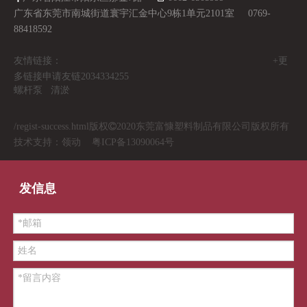
广东省东莞市南城街道寰宇汇金中心9栋1单元2101室 0769-
88418592
友情链接： +更
多链接申请友链2034334255
螺杆泵
清淤
/regist-success.html
版权

2020东莞富慷塑料制品有限公司版权所有
技术支持：
领动
粤ICP备13090064号
发信息