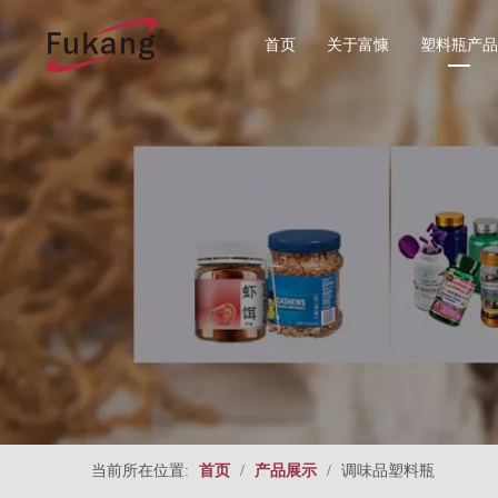
首页
关于富慷
塑料瓶产品
所有分类
食品塑料
圆形系列
直圆形系
当前所在位置:
首页
/
产品展示
/
调味品塑料瓶
方形系列