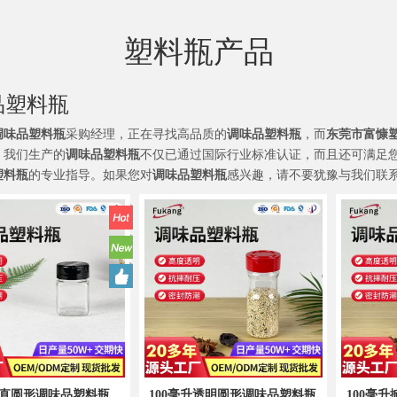
广口食品塑料瓶
PET其他形状塑料瓶
PE圆形系列保健品塑料瓶
塑料瓶产品
PE直圆形系列保健品塑料瓶
PE方形系列保健品塑料瓶
品塑料瓶
PE其他形状塑料瓶
调味品塑料瓶
采购经理，正在寻找高品质的
调味品塑料瓶
，而
东莞市富慷
。我们生产的
调味品塑料瓶
不仅已通过国际行业标准认证，而且还可满足
塑料瓶
的专业指导。如果您对
调味品塑料瓶
感兴趣，请不要犹豫与我们联
塑料盐和胡椒研磨机套装
320毫升圆形食品塑料瓶
升直圆形调味品塑料瓶
100毫升透明圆形调味品塑料瓶
100毫