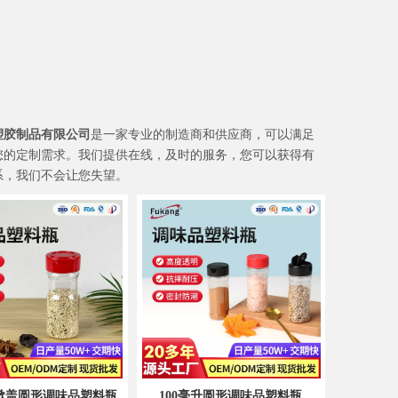
塑胶制品有限公司
是一家专业的制造商和供应商，可以满足
您的定制需求。我们提供在线，及时的服务，您可以获得有
系，我们不会让您失望。
32盎司带有振动筛盖的矩形塑料香料存储
1300ml大容量糖果/
升掀盖圆形调味品塑料瓶
100毫升圆形调味品塑料瓶