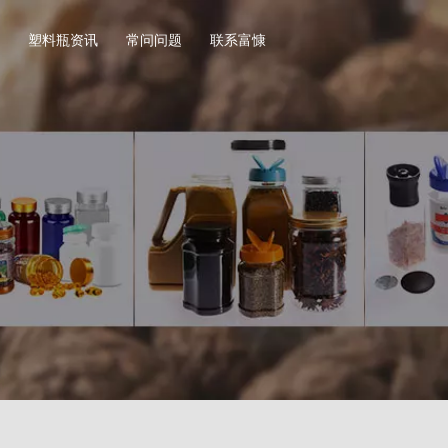
塑料瓶资讯
常问问题
联系富慷
坚果塑料瓶
调味
方形系列坚果塑料瓶
盐包
圆形系列坚果塑料瓶
研磨
异形系列坚果塑料瓶
圆形
其他形装坚果塑料瓶
直圆
方形
其他
瓶
保健品塑料瓶
其他
广口食品塑料瓶
PET圆形系列保健品塑料瓶
玩具
列广口食品塑料瓶
PET竹节瓶系列保健品塑料瓶
户外
广口食品塑料瓶
PET方形系列保健品塑料瓶
数据