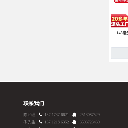
145
联系我们

陈经理
137 1737 6621

2513087529

岑先生
137 1218 6352

3503723439