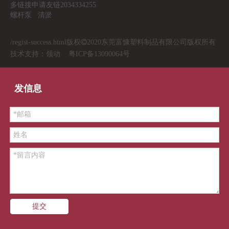
多链接申请友链2034334255
螺杆泵
清淤
/regist-success.html
版权

2020东莞富慷塑料制品有限公司版权所有
技术支持：
领动
粤ICP备13090064号
发信息
提交