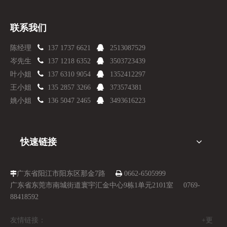
联系我们

陈经理
137 1737 6621

2513087529

岑先生
137 1218 6352

3503723439

叶小姐
137 6310 9054

1352412297

王小姐
135 2857 3266

373574381

姚小姐
136 5047 2465

3493616223
快速链接
广东省阳江市阳东区那金7路

0662-6505999

广东省东莞市南城街道寰宇汇金中心9栋1单元2101室 0769-
88418592
友情链接： +更