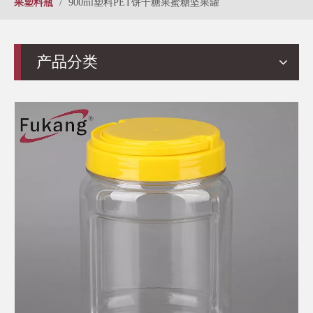
果塑料瓶
/
900ml塑料PET饼干糖果蜜糖坚果罐
产品分类