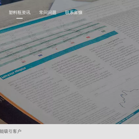
塑料瓶资讯
常问问题
联系富慷
坚果塑料瓶
调味
方形系列坚果塑料瓶
盐包
圆形系列坚果塑料瓶
研磨
异形系列坚果塑料瓶
圆形
其他形装坚果塑料瓶
直圆
方形
其他
瓶
保健品塑料瓶
其他
广口食品塑料瓶
PET圆形系列保健品塑料瓶
玩具
列广口食品塑料瓶
PET竹节瓶系列保健品塑料瓶
户外
能吸引客户
广口食品塑料瓶
PET方形系列保健品塑料瓶
数据