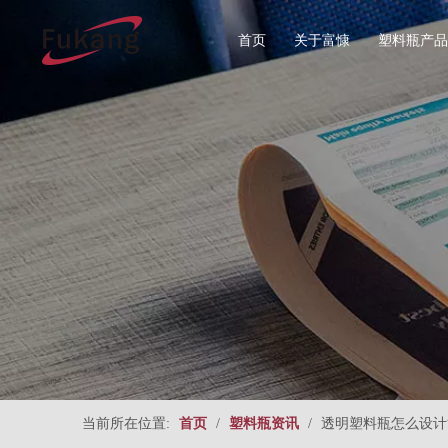
首页
关于富慷
塑料瓶产品
所有分类
食品塑料
圆形系列
直圆形系
当前所在位置:
首页
/
塑料瓶资讯
/
透明塑料瓶怎么设计
方形系列