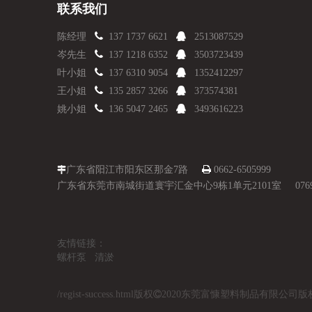
联系我们

陈经理
137 1737 6621

2513087529

岑先生
137 1218 6352

3503723439

叶小姐
137 6310 9054

1352412297

王小姐
135 2857 3266

373574381

姚小姐
136 5047 2465

3493616223
广东省阳江市阳东区那金7路

0662-6505999

广东省东莞市南城街道寰宇汇金中心9栋1单元2101室 0769-8
友情链接： +更多链接申请友链
螺杆泵
清淤
/regist-success.html
版权

2020东莞富慷塑料制品有限公司