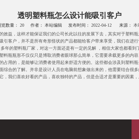
广口食品塑料瓶
PET其他形状塑料瓶
PE圆形系列保健品塑料瓶
透明塑料瓶怎么设计能吸引客户
PE直圆形系列保健品塑料瓶
浏览数量：
20
作者： 本站编辑 发布时间： 2022-04-12 来源：
本
PE方形系列保健品塑料瓶
的效益，这样才能保证我们的公司长此以往的发展下去，其实对于塑料瓶
PE其他形状塑料瓶
吸引客户，并不是所有奇形怪状的产品都能给客户带来享受，我们在进行
多年的塑料瓶厂家，对这一方面还是有一定的见解 ，相信大家也都看到
塑料瓶瓶形不仅仅只是博取消费者眼球那么简单，它需要承载更多的内容
的占用的，是能够让消费者使用起来舒适方便的。这些都会涉及到塑料瓶
全面综合的了解。并非是设计人员在电脑前想象做出来的，他需要结合很
它，我们喜欢好看的产品，喜欢独特的产品，但是合适才是重要的因素，