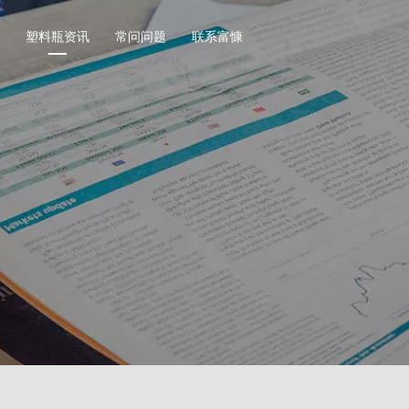
塑料瓶资讯
常问问题
联系富慷
坚果塑料瓶
调味
方形系列坚果塑料瓶
盐包
圆形系列坚果塑料瓶
研磨
异形系列坚果塑料瓶
圆形
其他形装坚果塑料瓶
直圆
方形
其他
瓶
保健品塑料瓶
其他
广口食品塑料瓶
PET圆形系列保健品塑料瓶
玩具
列广口食品塑料瓶
PET竹节瓶系列保健品塑料瓶
户外
广口食品塑料瓶
PET方形系列保健品塑料瓶
数据