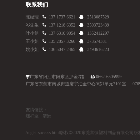
联系我们

陈经理
137 1737 6621

2513087529

岑先生
137 1218 6352

3503723439

叶小姐
137 6310 9054

1352412297

王小姐
135 2857 3266

373574381

姚小姐
136 5047 2465

3493616223
广东省阳江市阳东区那金7路

0662-6505999

广东省东莞市南城街道寰宇汇金中心9栋1单元2101室 0769-8
友情链接： +更多链接申请友链
螺杆泵
清淤
/regist-success.html
版权

2020东莞富慷塑料制品有限公司