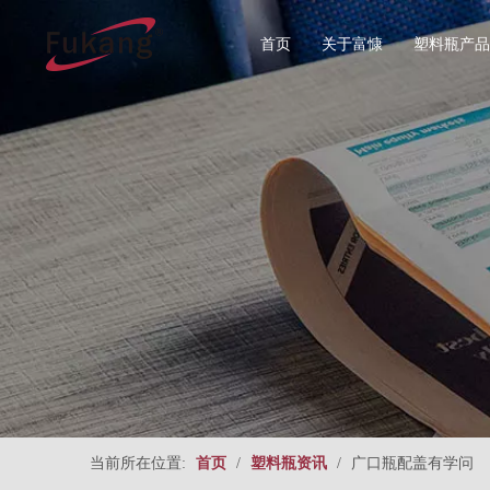
首页
关于富慷
塑料瓶产品
所有分类
食品塑料
圆形系列
直圆形系
当前所在位置:
首页
/
塑料瓶资讯
/
广口瓶配盖有学问
方形系列