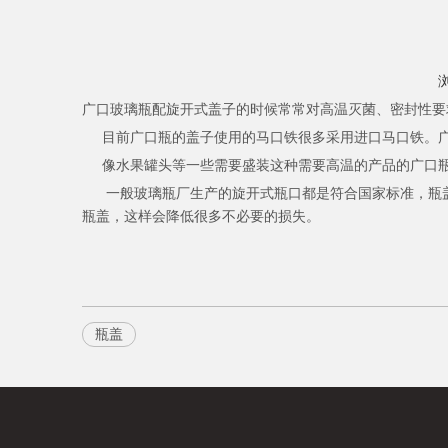
其他形状
广口玻璃瓶配旋开式盖子的时候常常对高温灭菌、密封性要
目前
广口瓶
的盖子使用的马口铁很多采用进口马口铁。
像水果罐头等一些需要盛装这种需要高温的产品的广口瓶
一般玻璃瓶厂生产的旋开式瓶口都是符合国家标准，瓶盖
瓶盖，这样会降低很多不必要的损失。
瓶盖