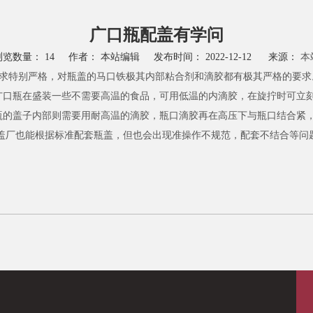
广口食品塑料瓶
PET其他形状塑料瓶
PE圆形系列保健品塑料瓶
广口瓶配盖有学问
PE直圆形系列保健品塑料瓶
浏览数量：
14
作者： 本站编辑 发布时间： 2022-12-12 来源：
本
PE方形系列保健品塑料瓶
求特别严格，对瓶盖的马口铁极其内部粘合剂和滴胶都有极其严格的要求
PE其他形状塑料瓶
广口瓶在盛装一些不需要高温的食品，可用低温的内滴胶，在旋拧时可立
的盖子内部则需要用耐高温的滴胶，瓶口滴胶再在高压下与瓶口结合紧，
厂也能根据标准配套瓶盖，但也会出现准操作不规范，配套不结合等问