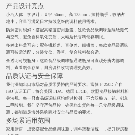
产品设计亮点
小巧人体工学设计：直径 56mm、高 123mm，握持顺手，收纳占
地小，容量可满足日常持续烹饪的调料使用需求。
防漏密封锁鲜：搭配高精度密封瓶盖，这款食品级调味瓶隔绝潮气
与空气，避免香料氧化变质，大幅延长香料储存期限。
多种出料盖可选：配备撒粉盖、直倒盖、细撒盖，每款食品级调味
瓶可按需选配，分装食盐、香草、复合腌料都合适。
全透明可视瓶身：这款食品级调味瓶通透瓶身可直观分辨内部调
料、查看剩余存量，厨房调料收纳管理更高效。
品质认证与安全保障
我们深知出口市场对品质零妥协的严苛要求。富慷 F-250D 产自
ISO 认证工厂，符合美国 FDA、德国 LFGB、欧盟食品接触材料相
关法规。每一只食品级调味瓶均经过检测，不含双酚 A、铅、邻苯
二甲酸酯。我们坚守严苛品控，确保您出货的每一只食品级调味
瓶，都能满足海外采购商对安全与品质的要求。
多场景适用范围
家用厨房：成套搭配食品级调味瓶，调料架整洁统一，提升厨房整