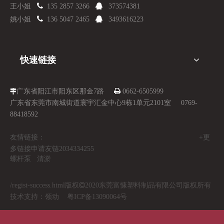

王小姐
135 2857 3266

373574381

姚小姐
136 5047 2465

3493616223
快速链接
广东省阳江市阳东区那金7路

0662-6505999

广东省东莞市南城街道寰宇汇金中心9栋1单元2101室 0769-
88418592
友情链接： +更
多链接申请友链2034334255
螺杆泵
清淤
/regist-success.html
版权

2020东莞富慷塑料制品有限公司版权所有
技术支持：
领动
粤ICP备13090064号