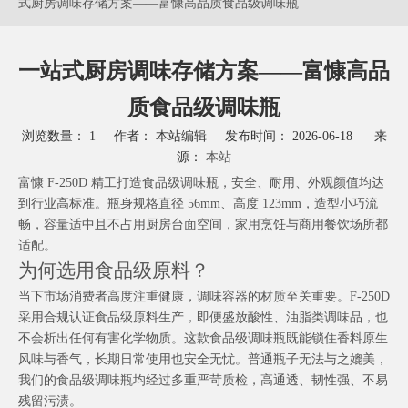
式厨房调味存储方案——富慷高品质食品级调味瓶
一站式厨房调味存储方案——富慷高品
质食品级调味瓶
浏览数量：
1
作者： 本站编辑 发布时间： 2026-06-18 来
源：
本站
富慷 F-250D 精工打造食品级调味瓶，安全、耐用、外观颜值均达
到行业高标准。瓶身规格直径 56mm、高度 123mm，造型小巧流
畅，容量适中且不占用厨房台面空间，家用烹饪与商用餐饮场所都
适配。
为何选用食品级原料？
当下市场消费者高度注重健康，调味容器的材质至关重要。F-250D
采用合规认证食品级原料生产，即便盛放酸性、油脂类调味品，也
不会析出任何有害化学物质。这款食品级调味瓶既能锁住香料原生
风味与香气，长期日常使用也安全无忧。普通瓶子无法与之媲美，
我们的食品级调味瓶均经过多重严苛质检，高通透、韧性强、不易
残留污渍。