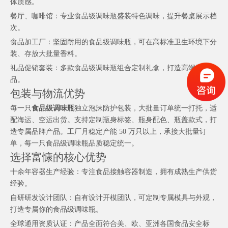
体质感。
餐厅、咖啡馆：专业食品级调味瓶盛装特色调味，提升餐桌展示档
次。
食品加工厂：坚固耐用的食品级调味瓶，可在高标准卫生环境下分
装、存放大批量香料。
礼品促销套装：多款食品级调味瓶组合定制礼盒，打造高端厨具礼
品。
包装与物流优势
每一只
食品级调味瓶
独立泡沫防护包装，大批量订单统一打托，适
配海运、空运出货。支持定制瓶身标签、瓶身配色、瓶盖款式，打
造专属品牌产品。工厂月稳定产能 50 万只以上，承接大批量订
单，每一只食品级调味瓶品质稳定统一。
选择富慷的核心优势
十余年容器生产经验：专注食品接触容器制造，拥有成熟生产供货
经验。
自研研发设计团队：自有设计开模团队，可定制专属模具与外观，
打造专属你的食品级调味瓶。
全球通用资质认证：产品全面符合美、欧、亚洲各国食品安全标