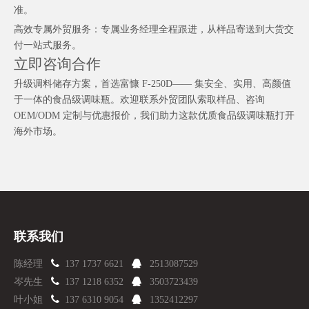
准。
高效专属外贸服务：专属业务经理全程跟进，从样品寄送到大货交
付一站式服务。
立即咨询合作
升级调料储存方案，首选富慷 F-250D—— 集安全、实用、高颜值
于一体的食品级调味瓶。欢迎联系外贸团队索取样品、咨询
OEM/ODM 定制与优惠报价，我们助力这款优质食品级调味瓶打开
海外市场。
联系我们

陈经理
137 1737 6621

2513087529

岑先生
137 1218 6352

3503723439

叶小姐
137 6310 9054

1352412297